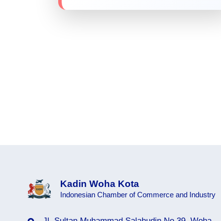
Kadin Woha Kota
Indonesian Chamber of Commerce and Industry
Jl. Sultan Muhammad Salahudin No.39, Woha,