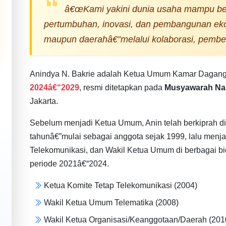
â€œKami yakini dunia usaha mampu be
pertumbuhan, inovasi, dan pembangunan eko
maupun daerahâ€”melalui kolaborasi, pemberd
Anindya N. Bakrie adalah Ketua Umum Kamar Dagang d
2024â€“2029
, resmi ditetapkan pada
Musyawarah Nas
Jakarta.
Sebelum menjadi Ketua Umum, Anin telah berkiprah d
tahunâ€”mulai sebagai anggota sejak 1999, lalu menj
Telekomunikasi, dan Wakil Ketua Umum di berbagai b
periode 2021â€“2024.
Ketua Komite Tetap Telekomunikasi (2004)
Wakil Ketua Umum Telematika (2008)
Wakil Ketua Organisasi/Keanggotaan/Daerah (201