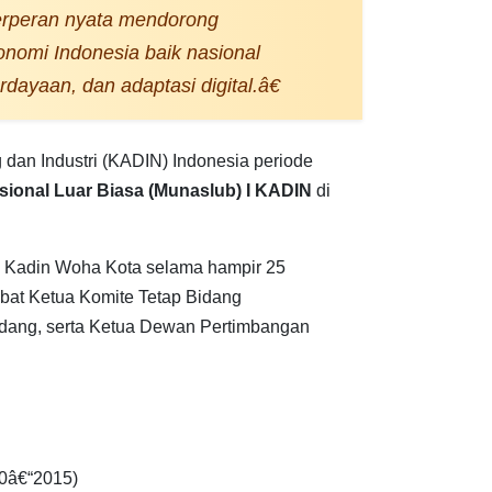
rperan nyata mendorong
nomi Indonesia baik nasional
ayaan, dan adaptasi digital.â€
an Industri (KADIN) Indonesia periode
ional Luar Biasa (Munaslub) I KADIN
di
i Kadin Woha Kota selama hampir 25
abat Ketua Komite Tetap Bidang
idang, serta Ketua Dewan Pertimbangan
0â€“2015)